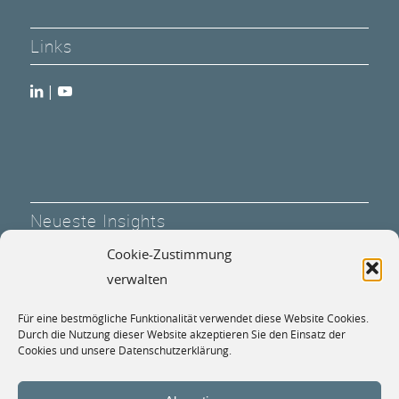
Links
|
Neueste Insights
Cookie-Zustimmung
MKP Marktupdate: 1. Halbjahr 2026
verwalten
30. Juni 2026 - 6:00
Für eine bestmögliche Funktionalität verwendet diese Website Cookies.
Expertenforum: „Defense“: Sicherheit und
Durch die Nutzung dieser Website akzeptieren Sie den Einsatz der
Investmentchancen
Cookies und unsere Datenschutzerklärung.
21. Mai 2026 - 12:10