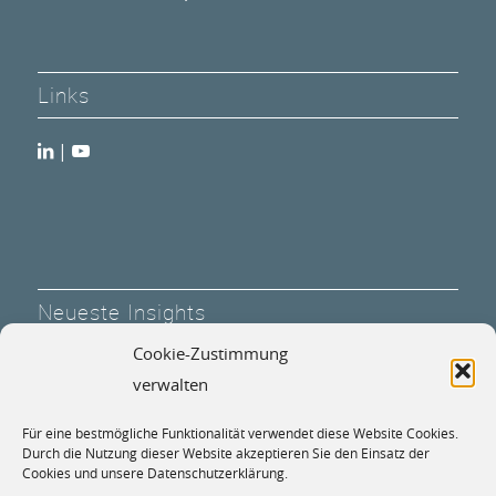
Links
|
Neueste Insights
Cookie-Zustimmung
MKP Marktupdate: 1. Halbjahr 2026
verwalten
30. Juni 2026 - 6:00
Für eine bestmögliche Funktionalität verwendet diese Website Cookies.
Expertenforum: „Defense“: Sicherheit und
Durch die Nutzung dieser Website akzeptieren Sie den Einsatz der
Investmentchancen
Cookies und unsere Datenschutzerklärung.