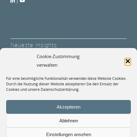
|
Neueste Insights
Cookie-Zustimmung
MKP Marktupdate: 1. Halbjahr 2026
verwalten
30. Juni 2026 - 6:00
Für eine bestmögliche Funktionalität verwendet diese Website Cookies.
Expertenforum: „Defense“: Sicherheit und
Durch die Nutzung dieser Website akzeptieren Sie den Einsatz der
Investmentchancen
Cookies und unsere Datenschutzerklärung.
21. Mai 2026 - 12:10
Akzeptieren
Ablehnen
Einstellungen ansehen
© 2026 MKP Invest Gesellschaft mbH.
IMPRESSUM
|